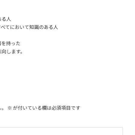
ある人
すべてにおいて知識のある人
武器を持った
志向します。
ん。
※
が付いている欄は必須項目です