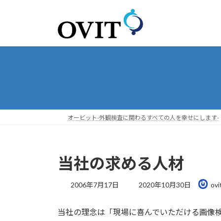
コ
ナ
ン
ビ
テ
ゲ
ン
ー
ツ
シ
へ
ョ
ス
ン
キ
に
ッ
移
プ
動
オービット-外観検査に関わるすべての人を幸せにします-
当社の求める人材
最
2006年7月17日
2020年10月30日
ovi
終
更
当社の理念は「現場に喜んでいただける画像
新