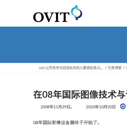
转
跳
到
到
导
内
航
容
ovit-让所有参与目视检查的人都感到高兴。
代表博客
在08年国际图像技术
最
2008年11月29日。
2020年10月30日
后
更
08年国际影像设备展终于开始了。
新