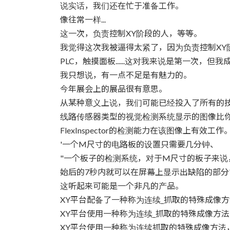
时
说实话，我们还在忙于准备工作。
间：
像往常一样...
这一次，负责控制XY阶段的人，等等。
我觉得这次我被逼得太紧了，因为负责控制XY
PLC，触摸面板......这对我来说是第一次，但
我只想说，有一点不足是有魅力的。
今年展会上的展品很有意思。
从某种意义上说，我们可能已经投入了所有的
线路传感器类型的视觉检测系统显示的图像比
FlexInspector的检测能力在该图像上有效工作
'一个M尺寸的电路板的设置只需要几分钟、
"一个板子的检测系统，对于M尺寸的板子来
始后的7秒内就可以在屏幕上显示出缺陷的部分
这听起来可能是一个非凡的产品。
XY平台配备了一种称为连续_抓取的特殊成像
XY平台使用一种称为连续_抓取的特殊成像方
XY平台使用一种称为连续抓取的特殊成像方法