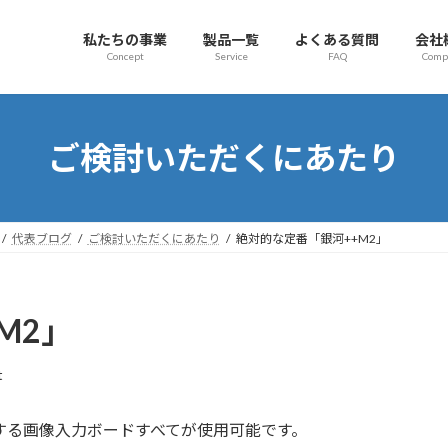
私たちの事業
製品一覧
よくある質問
会社
Concept
Service
FAQ
Comp
ご検討いただくにあたり
代表ブログ
ご検討いただくにあたり
絶対的な定番「銀河++M2」
M2」
t
Nが動作する画像入力ボードすべてが使用可能です。