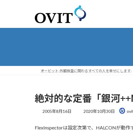
コ
ナ
ン
ビ
テ
ゲ
ン
ー
ツ
シ
へ
ョ
ス
ン
キ
に
ッ
移
プ
動
オービット-外観検査に関わるすべての人を幸せにします-
絶対的な定番「銀河++
最
2005年8月16日
2020年10月30日
ovi
終
更
FlexInspectorは設定次第で、HALCO
新