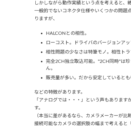
日
しかしながら動作実績という点を考えると、
時
一般的でないコネクタ仕様やいくつかの問題
:
りますが、
HALCONとの相性。
ローコスト。ドライバのバージョンアッ
相性問題の少なさは特筆モノ。相性トラ
完全2CH独立取込可能。"2CH同時"は
ん。
販売量が多い。だから安定しているとも
などの特徴があります。
「アナログでは・・・」という声もあります
す。
（本当に差があるなら、カメラメーカーが比
接続可能なカメラの選択肢の幅まで考えると