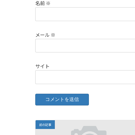
名前
※
メール
※
サイト
前の記事