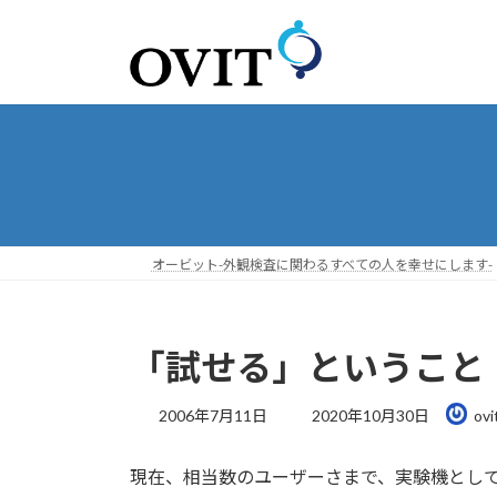
コ
ナ
ン
ビ
テ
ゲ
ン
ー
ツ
シ
へ
ョ
ス
ン
キ
に
ッ
移
プ
動
オービット-外観検査に関わるすべての人を幸せにします-
「試せる」ということ
最
2006年7月11日
2020年10月30日
ovi
終
更
現在、相当数のユーザーさまで、実験機とし
新