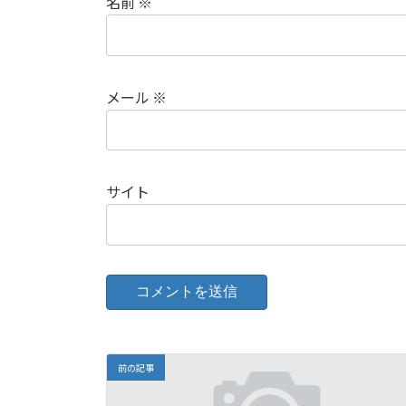
名前
※
メール
※
サイト
前の記事