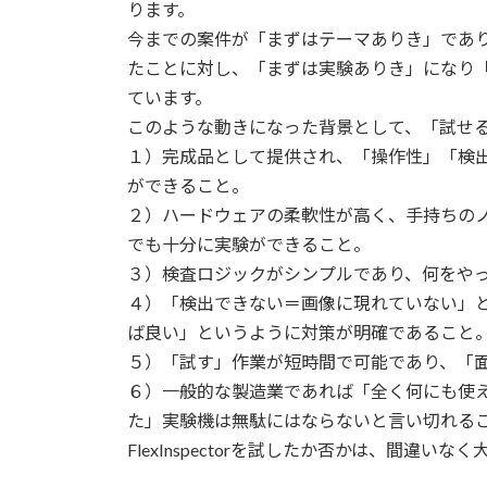
日
ります。
時
今までの案件が「まずはテーマありき」であ
:
たことに対し、「まずは実験ありき」になり
ています。
このような動きになった背景として、「試せ
１）完成品として提供され、「操作性」「検
ができること。
２）ハードウェアの柔軟性が高く、手持ちの
でも十分に実験ができること。
３）検査ロジックがシンプルであり、何をや
４）「検出できない＝画像に現れていない」
ば良い」というように対策が明確であること
５）「試す」作業が短時間で可能であり、「
６）一般的な製造業であれば「全く何にも使
た」実験機は無駄にはならないと言い切れる
FlexInspectorを試したか否かは、間違い