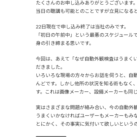
日
たくさんのお申し込みありがとうございます
時
当日の聴講も可能とのことですが立見になる
:
22日現在で申し込み終了は当社のみです。
「初日の午前中」という最悪のスケジュール
身の引き締まる思いです。
今回は、あえて「なぜ自動外観検査はうまく
だきました。
いろいろな現場の方々からお話を伺うと、自
んどです。しかし他所の状況を知る術もなく
す。これは画像メーカー、設備メーカーも同
実はさまざまな問題が絡み合い、今の自動外
うまくいかなければユーザーもメーカーもみ
とにかく、その事実に気付いて欲しいという