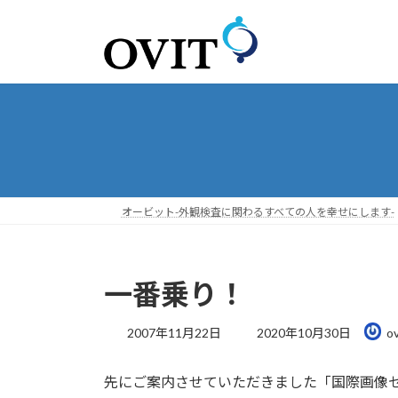
コ
ナ
ン
ビ
テ
ゲ
ン
ー
ツ
シ
へ
ョ
ス
ン
キ
に
ッ
移
プ
動
オービット-外観検査に関わるすべての人を幸せにします-
一番乗り！
最
2007年11月22日
2020年10月30日
ov
終
更
先にご案内させていただきました「国際画像
新