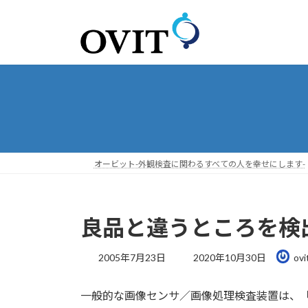
コ
ナ
ン
ビ
テ
ゲ
ン
ー
ツ
シ
へ
ョ
ス
ン
キ
に
ッ
移
プ
動
オービット-外観検査に関わるすべての人を幸せにします-
良品と違うところを検
最
2005年7月23日
2020年10月30日
ovi
終
更
一般的な画像センサ／画像処理検査装置は、
新