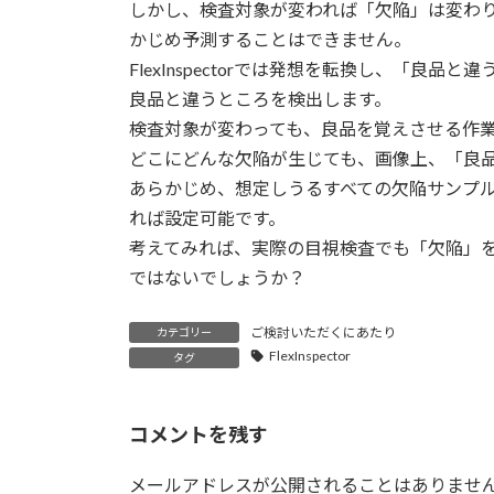
日
しかし、検査対象が変われば「欠陥」は変わ
時
かじめ予測することはできません。
:
FlexInspectorでは発想を転換し、「
良品と違うところを検出します。
検査対象が変わっても、良品を覚えさせる作
どこにどんな欠陥が生じても、画像上、「良
あらかじめ、想定しうるすべての欠陥サンプ
れば設定可能です。
考えてみれば、実際の目視検査でも「欠陥」
ではないでしょうか？
ご検討いただくにあたり
カテゴリー
FlexInspector
タグ
コメントを残す
メールアドレスが公開されることはありませ